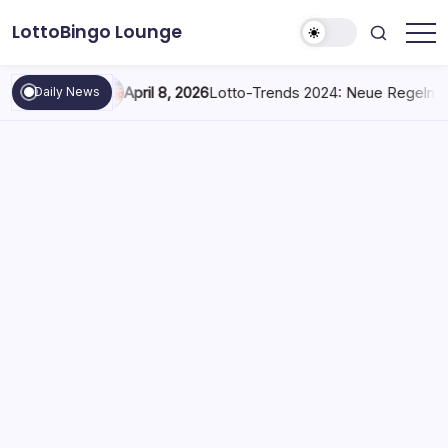
Skip
LottoBingo Lounge
to
Dein
content
Tor
zu
Markt 2026
April 8, 2026
Lotto-Trends 2024: Neue Regeln und 
Glück,
Daily News
Spaß
und
Gewinnchancen.
Online-Lotto Revolution: KI-
Uncategorized
gestützte Systeme im DACH-
Markt 2026
By
On
April 8, 2026