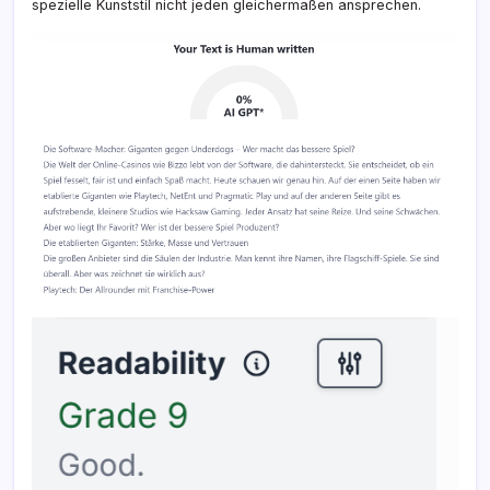
spezielle Kunststil nicht jeden gleichermaßen ansprechen.