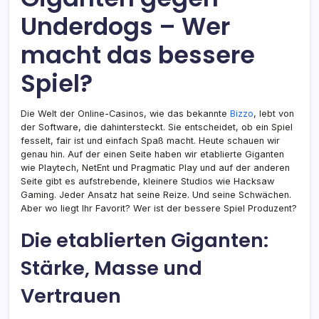
Underdogs – Wer
macht das bessere
Spiel?
Die Welt der Online-Casinos, wie das bekannte
Bizzo
, lebt von
der Software, die dahintersteckt. Sie entscheidet, ob ein Spiel
fesselt, fair ist und einfach Spaß macht. Heute schauen wir
genau hin. Auf der einen Seite haben wir etablierte Giganten
wie Playtech, NetEnt und Pragmatic Play und auf der anderen
Seite gibt es aufstrebende, kleinere Studios wie Hacksaw
Gaming. Jeder Ansatz hat seine Reize. Und seine Schwächen.
Aber wo liegt Ihr Favorit? Wer ist der bessere Spiel Produzent?
Die etablierten Giganten:
Stärke, Masse und
Vertrauen